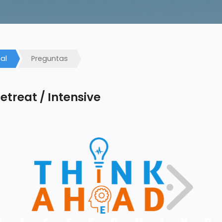
al
Preguntas
treat / Intensive