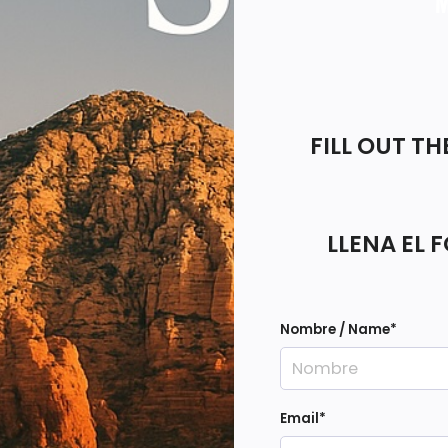
FILL OUT T
LLENA EL 
Nombre / Name
*
Email
*